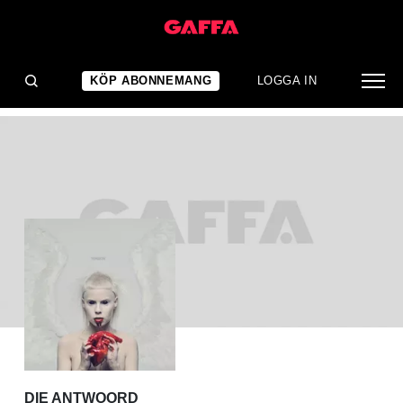
ALBUMRECENSION
Die Antwoord: TEN$ION
KÖP ABONNEMANG
LOGGA IN
DIE ANTWOORD