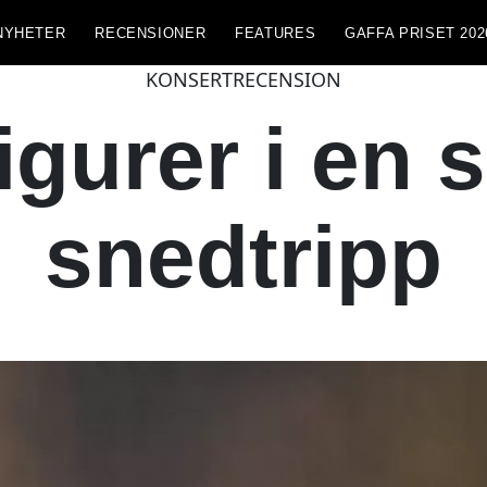
NYHETER
RECENSIONER
FEATURES
GAFFA PRISET 202
KONSERTRECENSION
igurer i en 
snedtripp