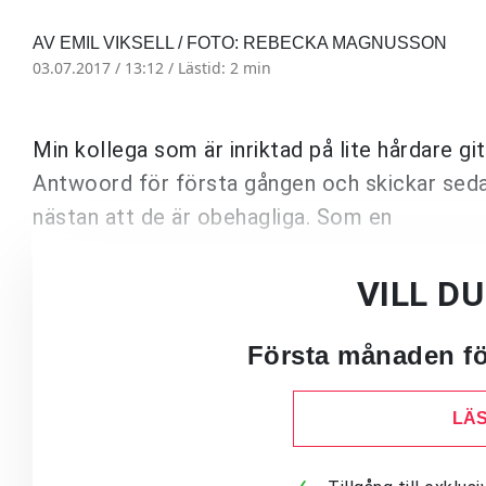
AV EMIL VIKSELL / FOTO: REBECKA MAGNUSSON
03.07.2017 / 13:12 /
Lästid: 2 min
Min kollega som är inriktad på lite hårdare g
Antwoord för första gången och skickar sedan 
nästan att de är obehagliga. Som en
VILL D
Första månaden för
LÄS