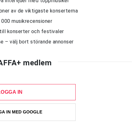
siva intervjuer med toppmusiker
sioner av de viktigaste konserterna
10 000 musikrecensioner
till konserter och festivaler
e – välj bort störande annonser
AFFA+ medlem
LOGGA IN
A IN MED GOOGLE