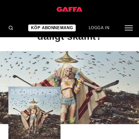
ALBUMRECENSION
Är det här ett riktigt
KÖP ABONNEMANG
LOGGA IN
dåligt skämt?