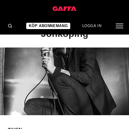
KONSERTRECENSION
INVSN: Bongo Bar,
KÖP ABONNEMANG
LOGGA IN
Jönköping