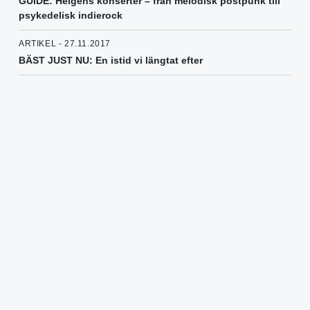
GUIDE: Helgens konserter – från melodisk postpunk till
psykedelisk indierock
ARTIKEL - 27.11.2017
BÄST JUST NU: En istid vi längtat efter