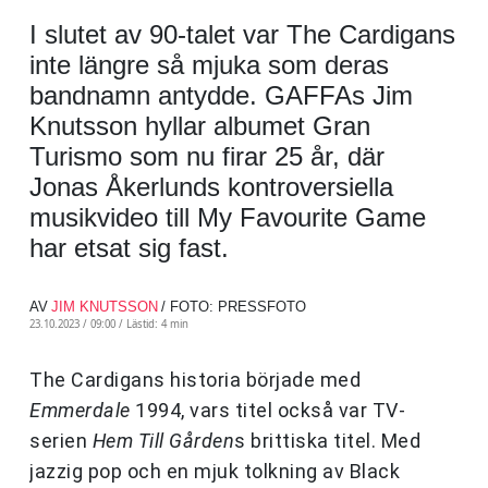
I slutet av 90-talet var The Cardigans
inte längre så mjuka som deras
bandnamn antydde. GAFFAs Jim
Knutsson hyllar albumet Gran
Turismo som nu firar 25 år, där
Jonas Åkerlunds kontroversiella
musikvideo till My Favourite Game
har etsat sig fast.
AV
JIM KNUTSSON
/ FOTO: PRESSFOTO
23.10.2023 / 09:00 /
Lästid: 4 min
The Cardigans historia började med
Emmerdale
1994, vars titel också var TV-
serien
Hem Till Gården
s brittiska titel. Med
jazzig pop och en mjuk tolkning av Black