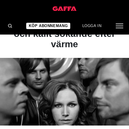
ARTIKEL
KLASSIKERN: Ett mörkt
KÖP ABONNEMANG
LOGGA IN
och kallt sökande efter
värme