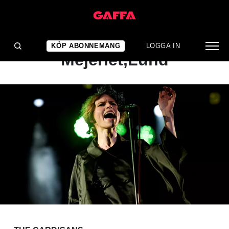
KONSERTRECENSION
The Cardigans:
KÖP ABONNEMANG
LOGGA IN
Mejeriet,Lund