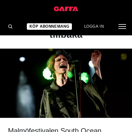
NYHET
South Ocean Festival är
KÖP ABONNEMANG
LOGGA IN
tillbaka
Malmöfestivalen South Ocean