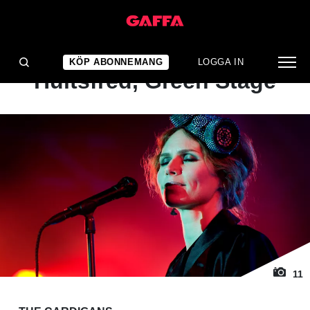
1
/ 11
KONSERTRECENSION
The Cardigans:
KÖP ABONNEMANG
LOGGA IN
Hultsfred, Green Stage
11