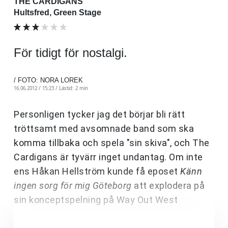
THE CARDIGANS
Hultsfred, Green Stage
För tidigt för nostalgi.
/ FOTO: NORA LOREK
16.06.2012 / 15:23 /
Lästid: 2 min
Personligen tycker jag det börjar bli rätt
tröttsamt med avsomnade band som ska
komma tillbaka och spela "sin skiva", och The
Cardigans är tyvärr inget undantag. Om inte
ens Håkan Hellström kunde få eposet
Känn
ingen sorg för mig Göteborg
att explodera på
sin konceptspelning på Way Out West