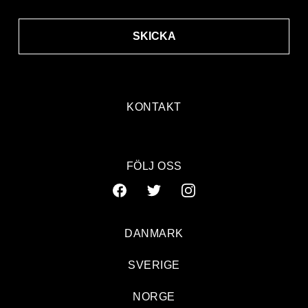
SKICKA
KONTAKT
FÖLJ OSS
DANMARK
SVERIGE
Som en grönsak till patient som vaknar ur en långvarig koma
NORGE