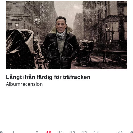
Långt ifrån färdig för träfracken
Albumrecension
1
...
9
10
11
12
13
14
...
44