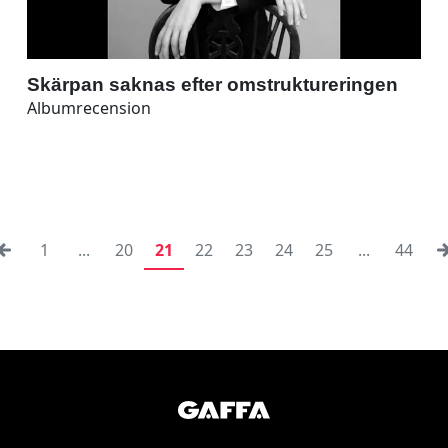
Skärpan saknas efter omstruktureringen
Albumrecension
1
...
20
21
22
23
24
25
...
44