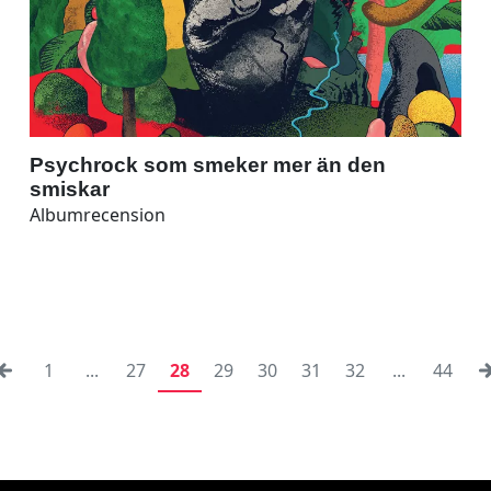
Psychrock som smeker mer än den
smiskar
Albumrecension
1
...
27
28
29
30
31
32
...
44