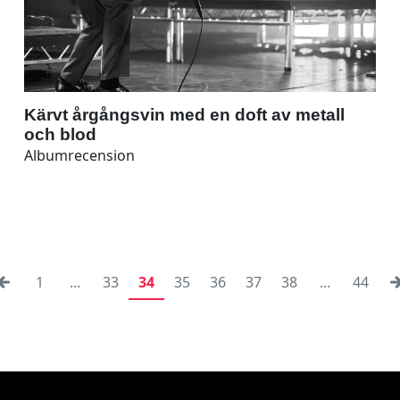
Kärvt årgångsvin med en doft av metall
och blod
Albumrecension
1
...
33
34
35
36
37
38
...
44