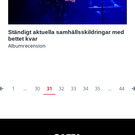
Ständigt aktuella samhällsskildringar med
bettet kvar
Albumrecension
1
...
30
31
32
33
34
35
...
44