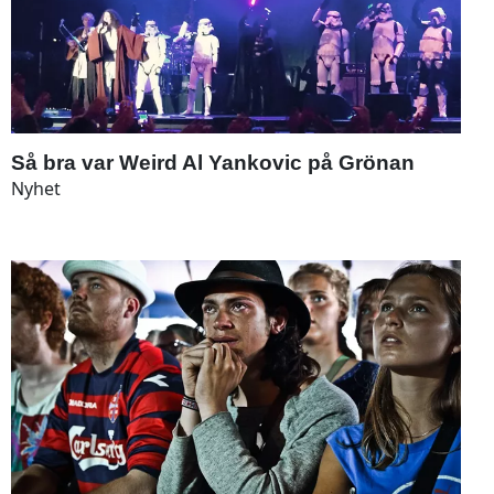
Så bra var Weird Al Yankovic på Grönan
Nyhet