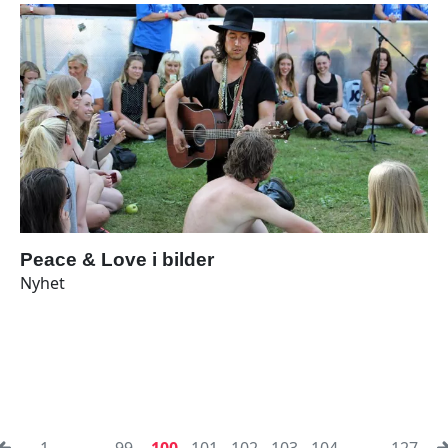
Peace & Love i bilder
Nyhet
1
...
99
100
101
102
103
104
...
127