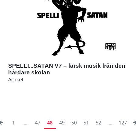
SPELLI...SATAN V7 – färsk musik från den
hårdare skolan
Artikel
1
...
47
48
49
50
51
52
...
127