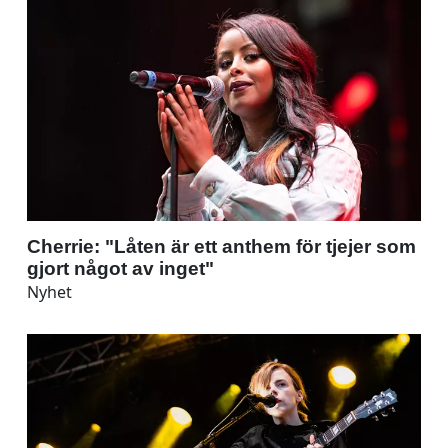
Cherrie: "Låten är ett anthem för tjejer som
gjort något av inget"
Nyhet