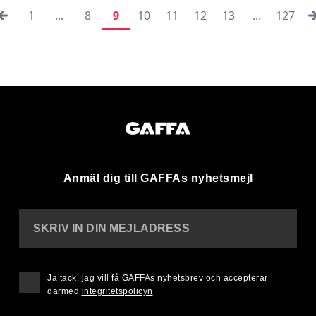
1
...
8
9
10
11
12
13
...
127
Anmäl dig till GAFFAs nyhetsmejl
SKRIV IN DIN MEJLADRESS
Ja tack, jag vill få GAFFAs nyhetsbrev och accepterar
därmed
integritetspolicyn