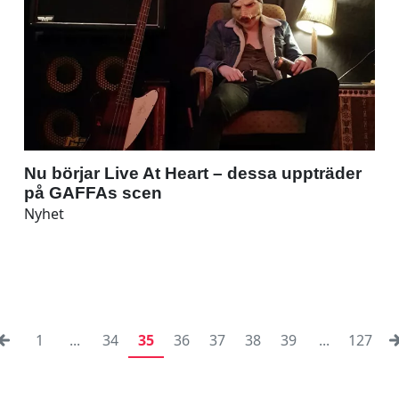
Nu börjar Live At Heart – dessa uppträder
på GAFFAs scen
Nyhet
1
...
34
35
36
37
38
39
...
127