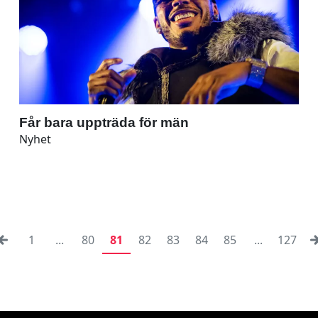
Får bara uppträda för män
Nyhet
1
...
80
81
82
83
84
85
...
127