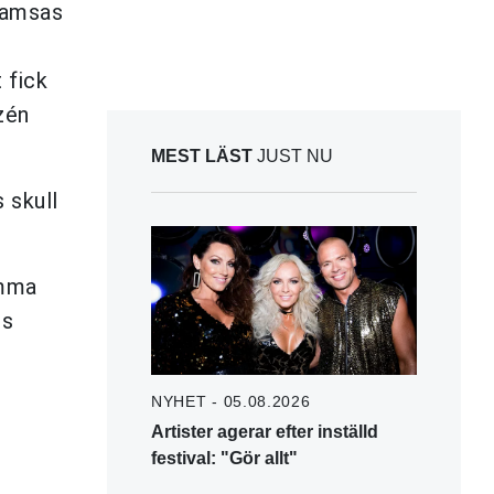
 samsas
v
 fick
zén
MEST LÄST
JUST NU
 skull
mma
ns
NYHET - 05.08.2026
Artister agerar efter inställd
festival: "Gör allt"