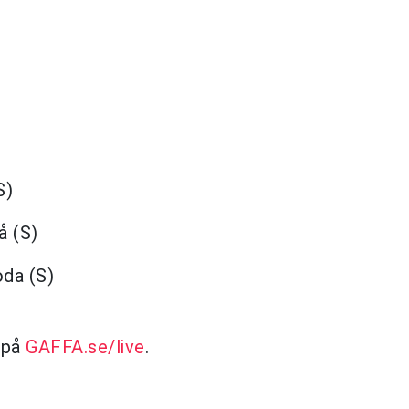
S)
å (S)
da (S)
n på
GAFFA.se/live
.