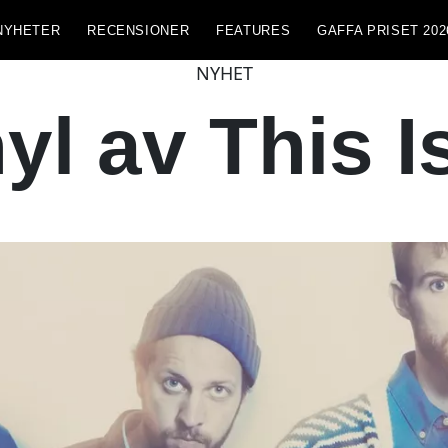
NYHETER
RECENSIONER
FEATURES
GAFFA PRISET 202
NYHET
yl av This 