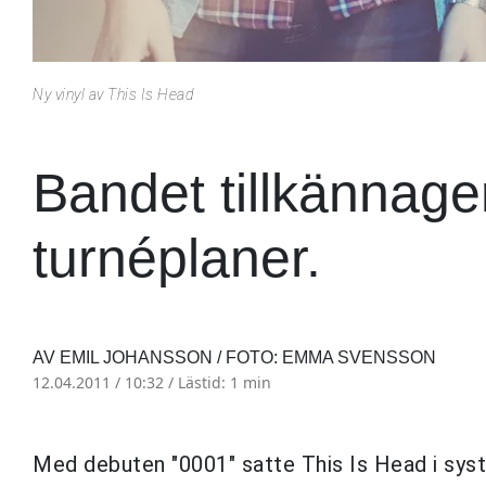
Ny vinyl av This Is Head
Bandet tillkännager
turnéplaner.
AV EMIL JOHANSSON / FOTO: EMMA SVENSSON
12.04.2011 / 10:32 /
Lästid: 1 min
Med debuten "0001" satte This Is Head i syst