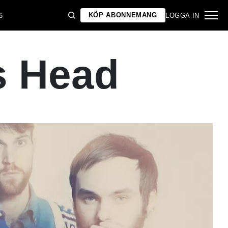
KÖP ABONNEMANG
6
LOGGA IN
Is Head