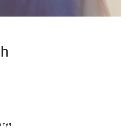
ch
n nya