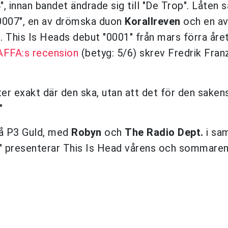
", innan bandet ändrade sig till "De Trop". Låten
"0007", en av drömska duon
Korallreven
och en a
t
. This Is Heads debut "0001" från mars förra året
AFFA:s recension
(betyg: 5/6) skrev Fredrik Fran
tter exakt där den ska, utan att det för den sakens
."
på P3 Guld, med
Robyn
och
The Ra
dio Dept.
i sa
p" presenterar This Is Head vårens och sommare