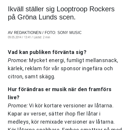
Ikväll ställer sig Looptroop Rockers
på Gröna Lunds scen.
AV REDAKTIONEN / FOTO: SONY MUSIC
09.05.2014 / 13:41 /
Lästid: 2 min
Vad kan publiken förvänta sig?
Promoe:
Mycket energi, fumligt mellansnack,
kärlek, reklam för vår sponsor ingefära och
citron, samt skägg.
Hur förändras er musik när den framförs
live?
Promoe:
Vi kör kortare versioner av låtarna.
Kapar av verser, sätter ihop fler låtar i
medleys, kör remixade versioner av låtarna.
Kör låtarna snabbare. Embee smattrar på med