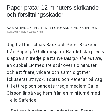
Paper pratar 12 minuters skrikande
och förslitningsskador.
AV MATHIAS SKEPPSTEDT / FOTO: ANDREAS KARPERYD
17.10.2015 / 11:52 /
Lästid: 7 min
Jag träffar Tobias Rask och Peter Backebo
från Paper på Gullmarsplan. Bandet ska precis
släppa sin tredje platta
We Design The Future
,
en dubbel-LP med tre spår över tio minuter
och ett friare, vildare och samtidigt mer
fokuserat uttryck. Tobias och Peter är på väg
till ett rep och bandets tredje medlem Calle
Olsson är på väg hem från en miniturné med
Hello Saferide.
– Det har funnits olika varianter av Paper