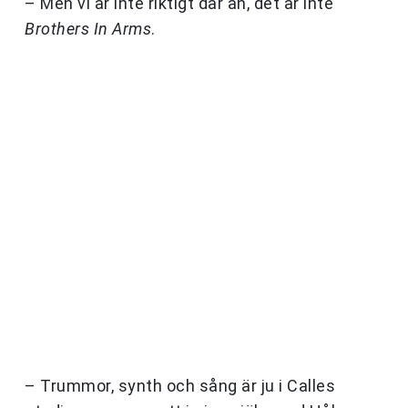
– Men vi är inte riktigt där än, det är inte
Brothers In Arms
.
– Trummor, synth och sång är ju i Calles