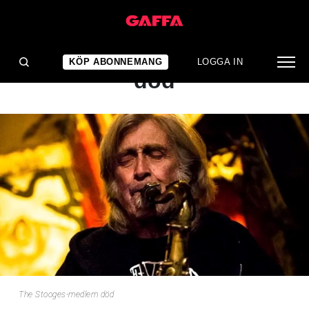
NYHET
The Stooges-medlem
KÖP ABONNEMANG
LOGGA IN
död
The Stooges-medlem död