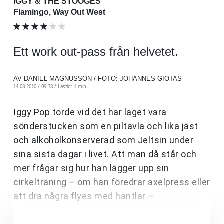
IGGY & THE STOOGES
Flamingo, Way Out West
Ett work out-pass från helvetet.
AV DANIEL MAGNUSSON / FOTO: JOHANNES GIOTAS
14.08.2010 / 09:38 /
Lästid: 1 min
Iggy Pop torde vid det här laget vara
sönderstucken som en piltavla och lika jäst
och alkoholkonserverad som Jeltsin under
sina sista dagar i livet. Att man då står och
mer frågar sig hur han lägger upp sin
cirkelträning – om han föredrar axelpress eller
att dra några flyes med hantlar –