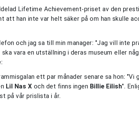
lldelad Lifetime Achievement-priset av den prest
 att han inte var helt säker på om han skulle a
efon och jag sa till min manager: "Jag vill inte p
 ska vara en utställning i deras museum eller någ
:
Grammisgalan ett par månader senare sa hon: "Vi g
en
Lil Nas X
och det finns ingen
Billie Eilish
". Enl
t på vår prislista i år.