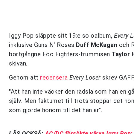
Iggy Pop släppte sitt 19:e soloalbum,
Every L
inklusive Guns N’ Roses
Duff McKagan
och R
bortgångne Foo Fighters-trummisen
Taylor 
skivan.
Genom att
recensera
Every Loser
skrev GAFF
"Att han inte väcker den rädsla som han en gå
själv. Men faktumet till trots stoppar det hono
som gjorde honom till det han är".
LÄS OCKSÅ:
AC/DC försökte värva Iggy Pop: 