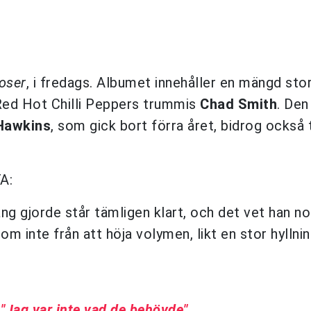
oser
, i fredags. Albumet innehåller en mängd sto
ed Hot Chilli Peppers trummis
Chad Smith
. Den
Hawkins
, som gick bort förra året, bidrog också t
A:
ng gjorde står tämligen klart, och det vet han n
m inte från att höja volymen, likt en stor hyllning
"Jag var inte vad de behövde"