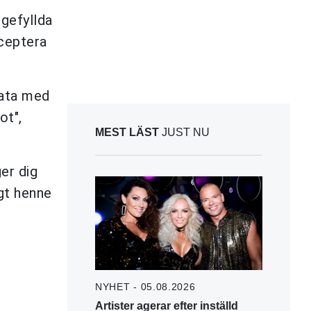
igefyllda
cceptera
rata med
ot",
MEST LÄST
JUST NU
er dig
igt henne
NYHET - 05.08.2026
Artister agerar efter inställd