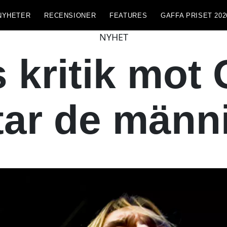
NYHETER
RECENSIONER
FEATURES
GAFFA PRISET 202
NYHET
 kritik mo
tar de männ