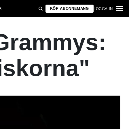
KÖP ABONNEMANG
6
LOGGA IN
t Grammys:
iskorna"