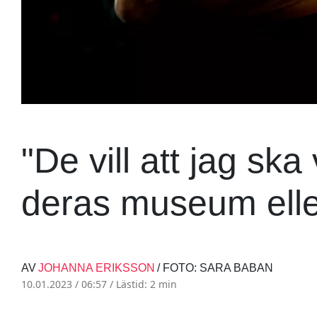
"De vill att jag ska
deras museum elle
AV
JOHANNA ERIKSSON
/ FOTO: SARA BABAN
10.01.2023 / 06:57 /
Lästid: 2 min