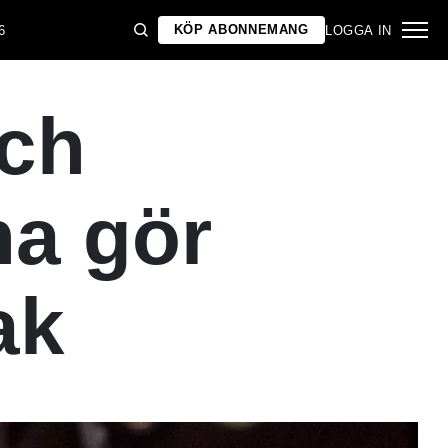
KÖP ABONNEMANG
6
LOGGA IN
ch
na gör
ak