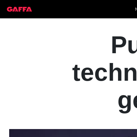
P
techn
g