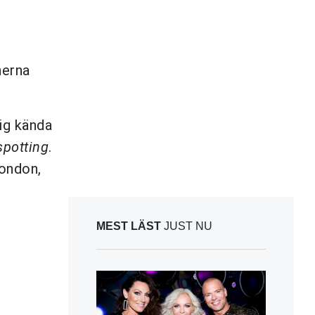
nerna
ig kända
spotting
.
London,
MEST LÄST
JUST NU