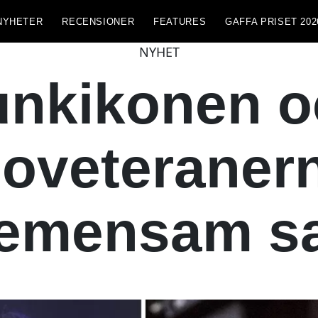
NYHETER
RECENSIONER
FEATURES
GAFFA PRISET 202
NYHET
unkikonen o
oveteraner
emensam s