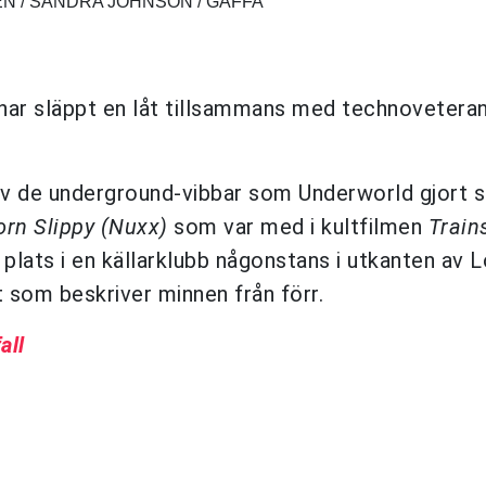
N / SANDRA JOHNSON / GAFFA
har släppt en låt tillsammans med technovetera
 de underground-vibbar som Underworld gjort s
orn Slippy (Nuxx)
som var med i kultfilmen
Train
 plats i en källarklubb någonstans i utkanten av 
som beskriver minnen från förr.
all