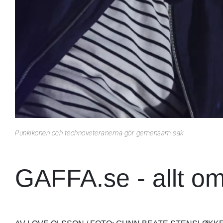
Punkikonen och technoveteranerna gör gemensam sak
GAFFA.se - allt o