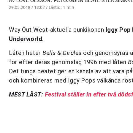
AV LOVE OLSSON / FOTO: GUNN BEATE STENSLØKKE
29.05.2018 / 12:02 /
Lästid: 1 min
Way Out West-aktuella punkikonen
Iggy Pop
Underworld
.
Låten heter
Bells & Circles
och genomsyras av
för efter deras genomslag 1996 med låten
B
Det tunga beatet ger en känsla av att vara på
och kombineras med Iggy Pops välkända röst 
MEST LÄST:
Festival ställer in efter två dödsf