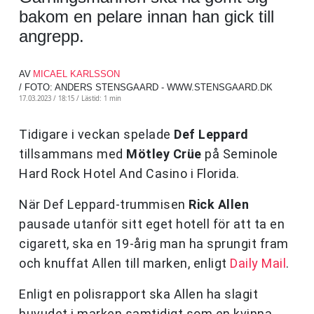
bakom en pelare innan han gick till
angrepp.
AV
MICAEL KARLSSON
/ FOTO: ANDERS STENSGAARD - WWW.STENSGAARD.DK
17.03.2023 / 18:15 /
Lästid: 1 min
Tidigare i veckan spelade
Def Leppard
tillsammans med
Mötley Crüe
på Seminole
Hard Rock Hotel And Casino i Florida.
När Def Leppard-trummisen
Rick Allen
pausade utanför sitt eget hotell för att ta en
cigarett, ska en 19-årig man ha sprungit fram
och knuffat Allen till marken, enligt
Daily Mail
.
Enligt en polisrapport ska Allen ha slagit
huvudet i marken samtidigt som en kvinna