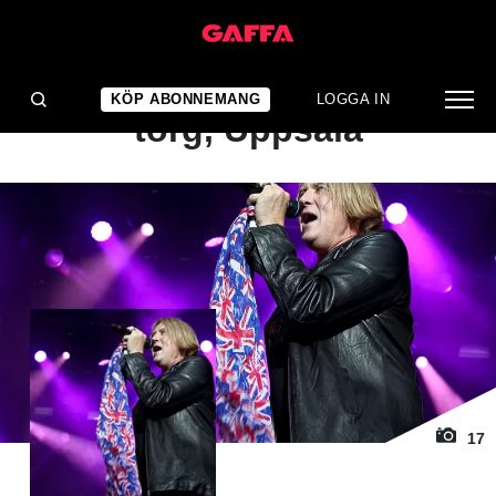
1
/ 17
ALBUMRECENSION
Def Leppard: Vaksala
KÖP ABONNEMANG
LOGGA IN
torg, Uppsala
17