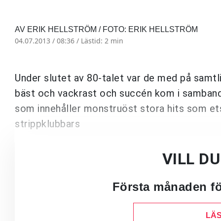
AV ERIK HELLSTRÖM / FOTO: ERIK HELLSTRÖM
04.07.2013 / 08:36 /
Lästid: 2 min
Under slutet av 80-talet var de med på samtl
bäst och vackrast och succén kom i samban
som innehåller monstruöst stora hits som etsa
strippklubbars
VILL D
Första månaden för
LÄS