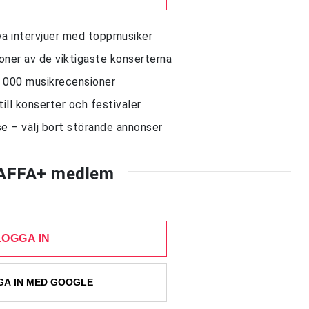
siva intervjuer med toppmusiker
sioner av de viktigaste konserterna
10 000 musikrecensioner
till konserter och festivaler
e – välj bort störande annonser
AFFA+ medlem
LOGGA IN
A IN MED GOOGLE