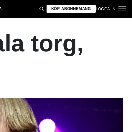
KÖP ABONNEMANG
6
LOGGA IN
la torg,