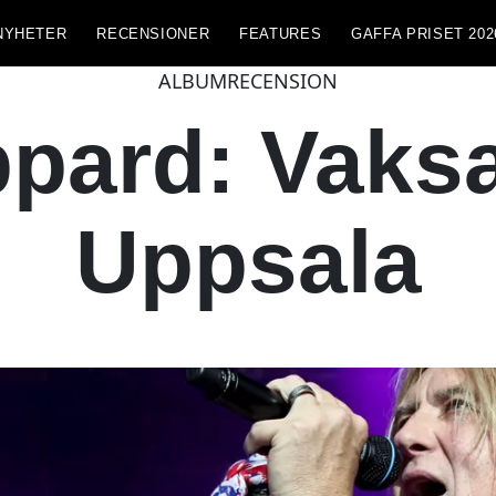
NYHETER
RECENSIONER
FEATURES
GAFFA PRISET 202
ALBUMRECENSION
pard: Vaksa
Uppsala