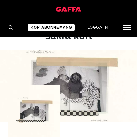
ALBUMRECENSION
Spelar säkra kort – för
KÖP ABONNEMANG
LOGGA IN
säkra kort