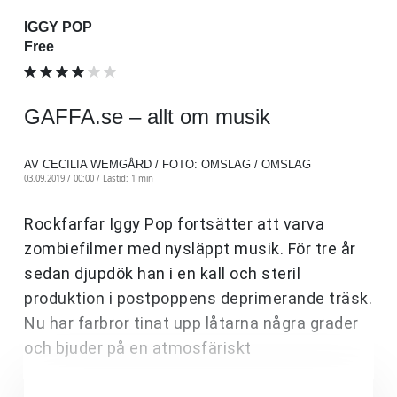
IGGY POP
Free
GAFFA.se – allt om musik
AV CECILIA WEMGÅRD / FOTO: OMSLAG / OMSLAG
03.09.2019 / 00:00 /
Lästid: 1 min
Rockfarfar Iggy Pop fortsätter att varva
zombiefilmer med nysläppt musik. För tre år
sedan djupdök han i en kall och steril
produktion i postpoppens deprimerande träsk.
Nu har farbror tinat upp låtarna några grader
och bjuder på en atmosfäriskt