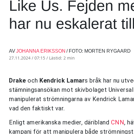
Like Us. Fejden me
har nu eskalerat till
AV
JOHANNA ERIKSSON
/ FOTO: MORTEN RYGAARD
27.11.2024 / 07:15 /
Lästid: 2 min
Drake
och
Kendrick Lamar
s bråk har nu utvec
stämningsansökan mot skivbolaget Universal
manipulerat strömningarna av Kendrick Lama
vad den faktiskt var.
Enligt amerikanska medier, däribland
CNN
, h
kampanj för att manipulera både strömnings