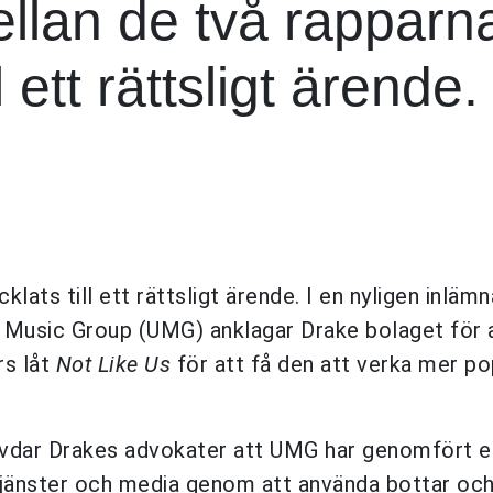
llan de två rapparn
 ett rättsligt ärende.
klats till ett rättsligt ärende. I en nyligen inläm
 Music Group (UMG) anklagar Drake bolaget för 
rs låt
Not Like Us
för att få den att verka mer po
ävdar Drakes advokater att UMG har genomfört e
tjänster och media genom att använda bottar och