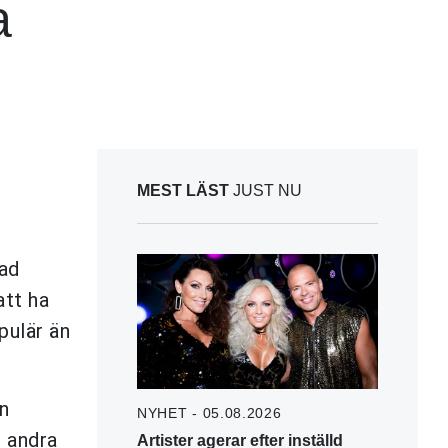
a
MEST LÄST
JUST NU
nad
att ha
pulär än
n
NYHET - 05.08.2026
 andra
Artister agerar efter inställd