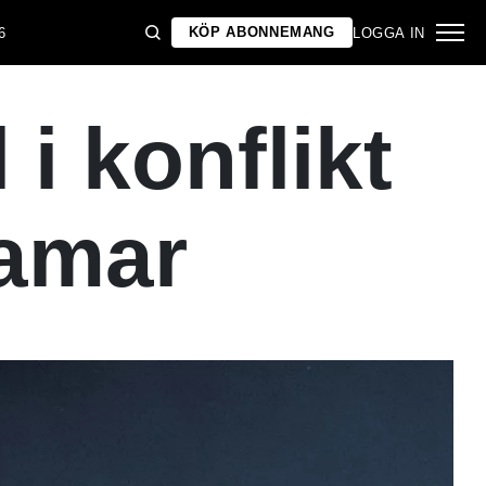
KÖP ABONNEMANG
6
LOGGA IN
 i konflikt
amar