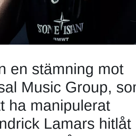
in en stämning mot
rsal Music Group, s
tt ha manipulerat
ndrick Lamars hitlåt