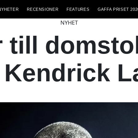
NYHETER
RECENSIONER
FEATURES
GAFFA PRISET 202
NYHET
till domstol
 Kendrick L