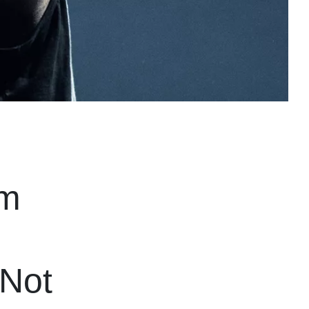
om
 Not