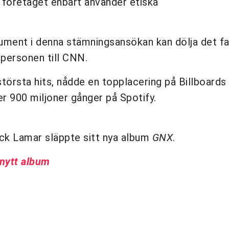
 företaget enbart använder etiska
rgument i denna stämningsansökan kan dölja det f
espersonen till CNN.
 största hits, nådde en topplacering på Billboards
r 900 miljoner gånger på Spotify.
ck Lamar släppte sitt nya album
GNX
.
nytt album