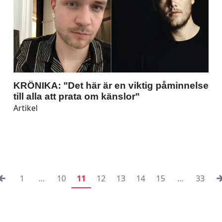
KRÖNIKA: "Det här är en viktig påminnelse
till alla att prata om känslor"
Artikel
1
...
10
11
12
13
14
15
...
33