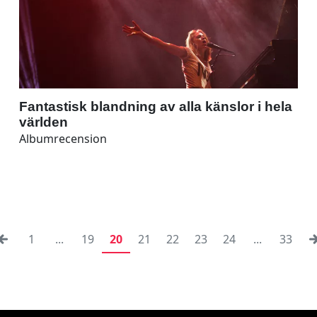
Fantastisk blandning av alla känslor i hela
världen
Albumrecension
1
...
19
20
21
22
23
24
...
33