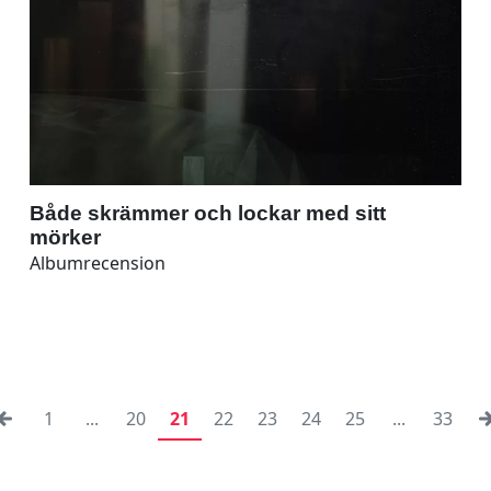
Både skrämmer och lockar med sitt
mörker
Albumrecension
1
...
20
21
22
23
24
25
...
33