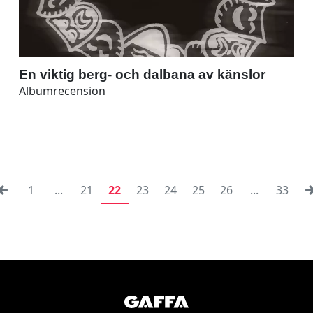
En viktig berg- och dalbana av känslor
Albumrecension
1
...
21
22
23
24
25
26
...
33