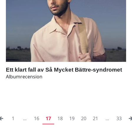
Ett klart fall av Så Mycket Bättre-syndromet
Albumrecension
1
...
16
17
18
19
20
21
...
33