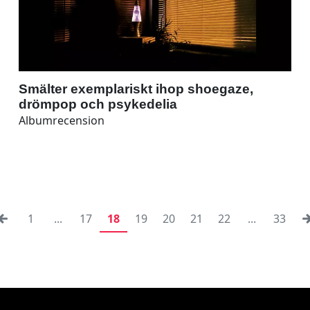
Smälter exemplariskt ihop shoegaze,
drömpop och psykedelia
Albumrecension
1
...
17
18
19
20
21
22
...
33