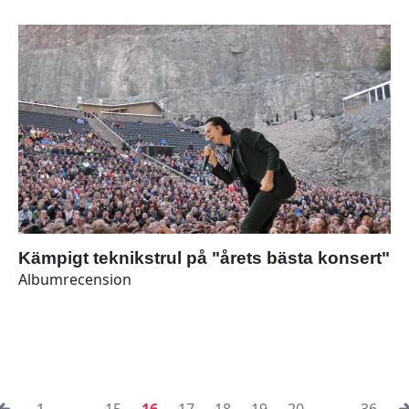
Kämpigt teknikstrul på "årets bästa konsert"
Albumrecension
1
...
15
16
17
18
19
20
...
36