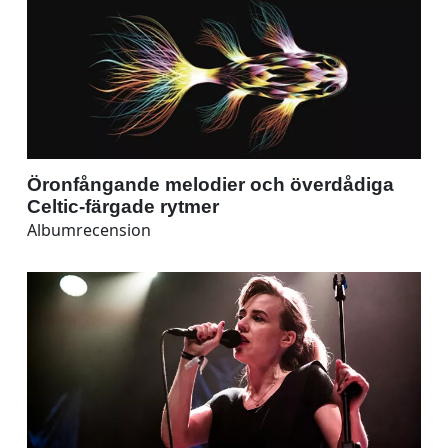
Öronfångande melodier och överdådiga
Celtic-färgade rytmer
Albumrecension