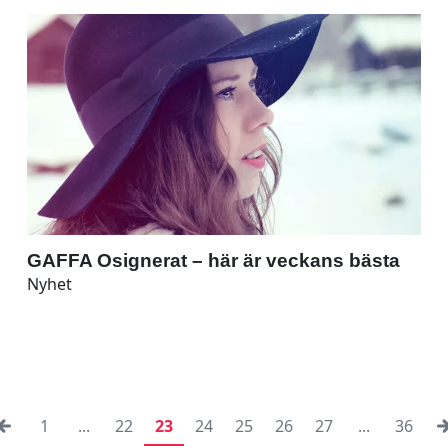
GAFFA Osignerat – här är veckans bästa
Nyhet
1
...
22
23
24
25
26
27
...
36