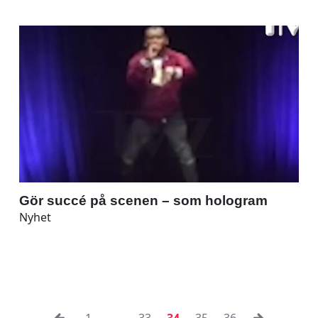
Gör succé på scenen – som hologram
Nyhet
1
...
33
34
35
36