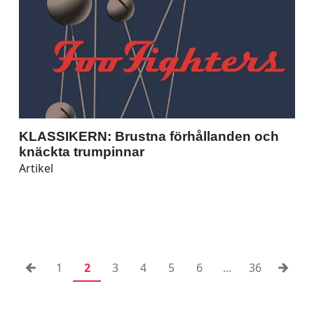
KLASSIKERN: Brustna förhållanden och
knäckta trumpinnar
Artikel
1
2
3
4
5
6
...
36