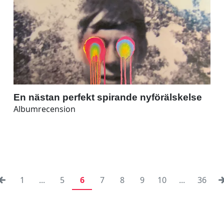
En nästan perfekt spirande nyförälskelse
Albumrecension
1
...
5
6
7
8
9
10
...
36