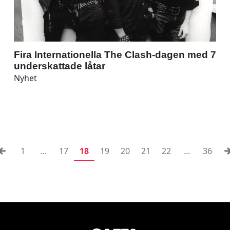
Fira Internationella The Clash-dagen med 7
underskattade låtar
Nyhet
1
...
17
18
19
20
21
22
...
36