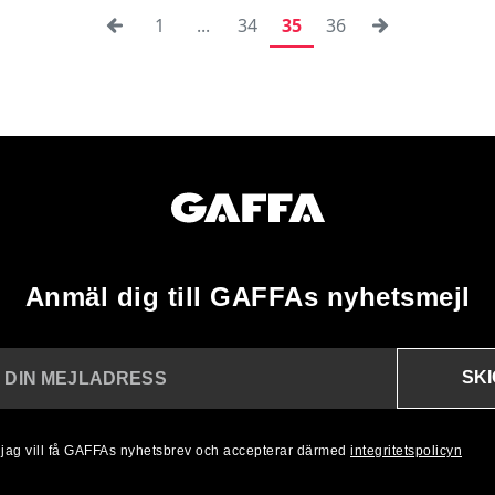
1
...
34
35
36
Anmäl dig till GAFFAs nyhetsmejl
SK
N DIN MEJLADRESS
, jag vill få GAFFAs nyhetsbrev och accepterar därmed
integritetspolicyn