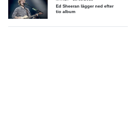
Ed Sheeran lägger ned efter
tio album