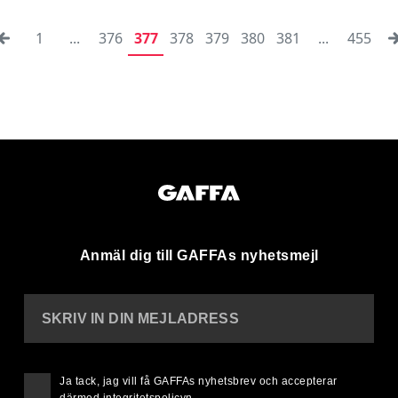
1
...
376
377
378
379
380
381
...
455
Anmäl dig till GAFFAs nyhetsmejl
SKRIV IN DIN MEJLADRESS
Ja tack, jag vill få GAFFAs nyhetsbrev och accepterar
därmed
integritetspolicyn