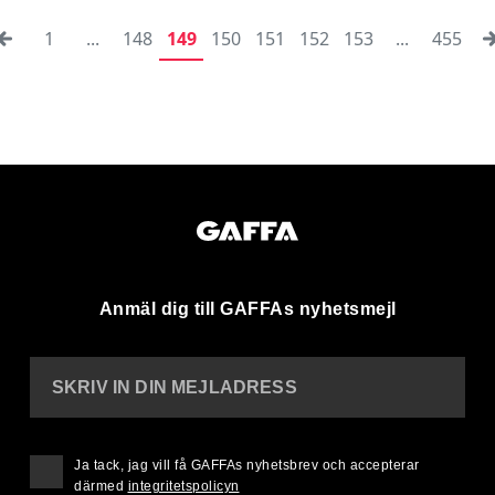
1
...
148
149
150
151
152
153
...
455
Anmäl dig till GAFFAs nyhetsmejl
SKRIV IN DIN MEJLADRESS
Ja tack, jag vill få GAFFAs nyhetsbrev och accepterar
därmed
integritetspolicyn