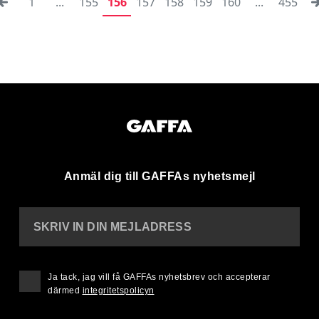
1
...
155
156
157
158
159
160
...
455
Anmäl dig till GAFFAs nyhetsmejl
SKRIV IN DIN MEJLADRESS
Ja tack, jag vill få GAFFAs nyhetsbrev och accepterar
därmed
integritetspolicyn