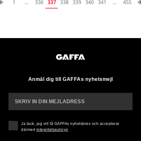
1
...
336
337
338
339
340
341
...
455
Anmäl dig till GAFFAs nyhetsmejl
SKRIV IN DIN MEJLADRESS
Ja tack, jag vill få GAFFAs nyhetsbrev och accepterar
därmed
integritetspolicyn